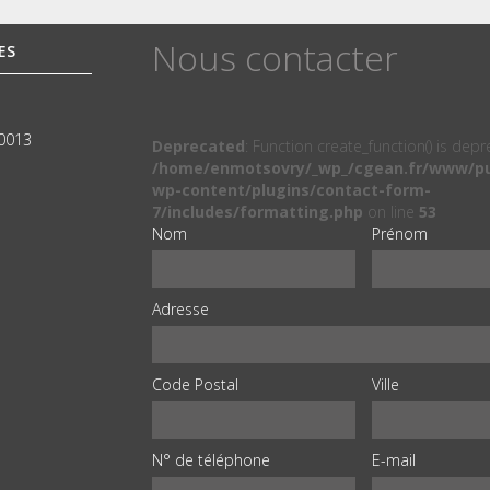
Nous contacter
ES
00013
Deprecated
: Function create_function() is dep
/home/enmotsovry/_wp_/cgean.fr/www/pu
wp-content/plugins/contact-form-
7/includes/formatting.php
on line
53
Nom
Prénom
Adresse
Code Postal
Ville
N° de téléphone
E-mail