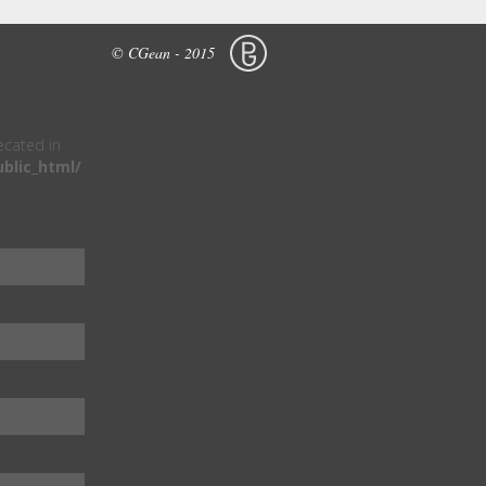
© CGean - 2015
recated in
blic_html/