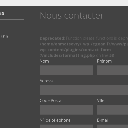
Nous contacter
ES
00013
Deprecated
: Function create_function() is dep
/home/enmotsovry/_wp_/cgean.fr/www/pu
wp-content/plugins/contact-form-
7/includes/formatting.php
on line
53
Nom
Prénom
Adresse
Code Postal
Ville
N° de téléphone
E-mail