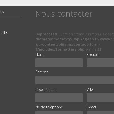
Nous contacter
ES
00013
Deprecated
: Function create_function() is dep
/home/enmotsovry/_wp_/cgean.fr/www/pu
wp-content/plugins/contact-form-
7/includes/formatting.php
on line
53
Nom
Prénom
Adresse
Code Postal
Ville
N° de téléphone
E-mail