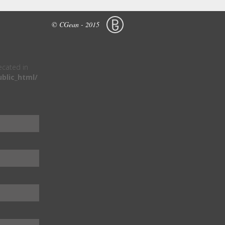
© CGean - 2015
recated in
blic_html/