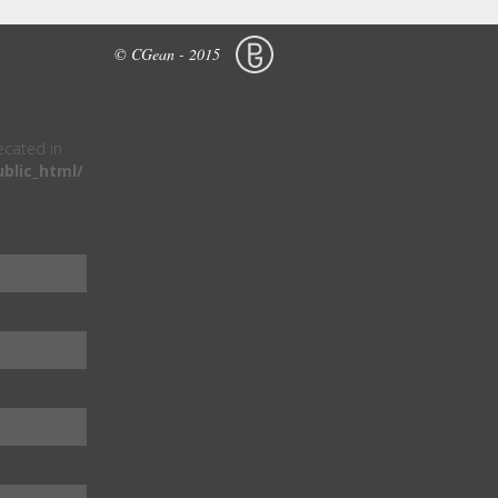
© CGean - 2015
recated in
blic_html/