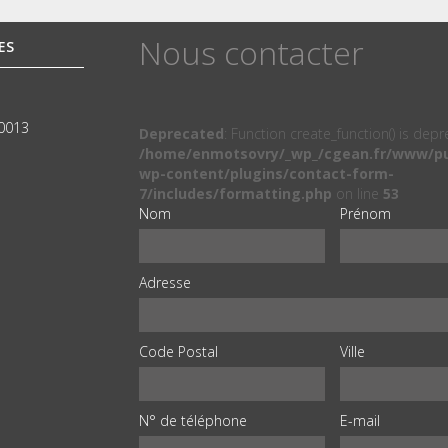
Nous contacter
ES
00013
Deprecated
: Function create_function() is dep
/home/enmotsovry/_wp_/cgean.fr/www/pu
wp-content/plugins/contact-form-
7/includes/formatting.php
on line
53
Nom
Prénom
Adresse
Code Postal
Ville
N° de téléphone
E-mail