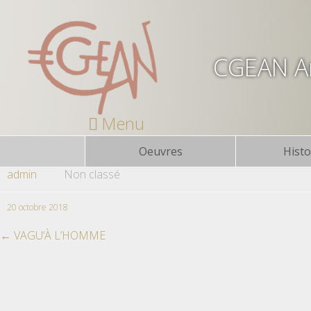
CGEAN Ar
Menu
Oeuvres
Histo
admin
Non classé
20 octobre 2018
←
VAGU’À L’HOMME