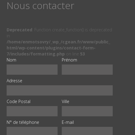
Nous contacter
Deprecated
: Function create_function() is deprecated
in
/home/enmotsovry/_wp_/cgean.fr/www/public_
html/wp-content/plugins/contact-form-
7/includes/formatting.php
on line
53
Nom
Prénom
Adresse
Code Postal
Ville
N° de téléphone
E-mail