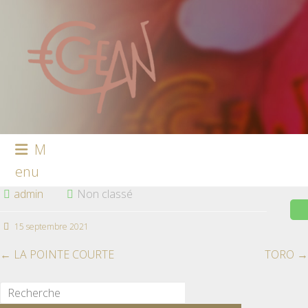
M
enu
admin
Non classé
15 septembre 2021
←
LA POINTE COURTE
TORO
→