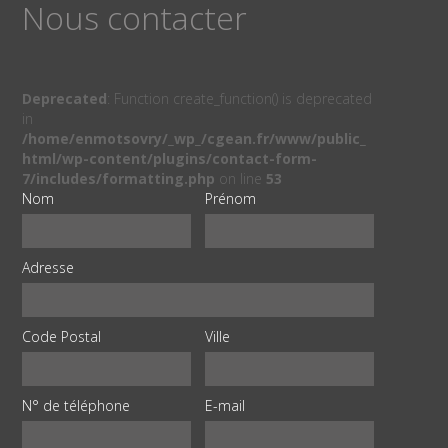
Nous contacter
Deprecated
: Function create_function() is deprecated
in
/home/enmotsovry/_wp_/cgean.fr/www/public_
html/wp-content/plugins/contact-form-
7/includes/formatting.php
on line
53
Nom
Prénom
Adresse
Code Postal
Ville
N° de téléphone
E-mail