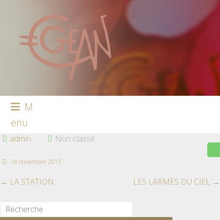
M
enu
admin
Non classé
18 novembre 2017
←
LA STATION
LES LARMES DU CIEL
→