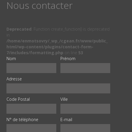
Nous contacter
Deprecated
: Function create_function() is deprecated
in
/home/enmotsovry/_wp_/cgean.fr/www/public_
html/wp-content/plugins/contact-form-
7/includes/formatting.php
on line
53
Nom
Prénom
Adresse
Code Postal
Ville
N° de téléphone
E-mail