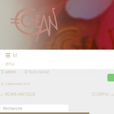
M
enu
admin
Non classé
2 décembre 2015
←
ROME-ANTIQUE
SCORPIO
→