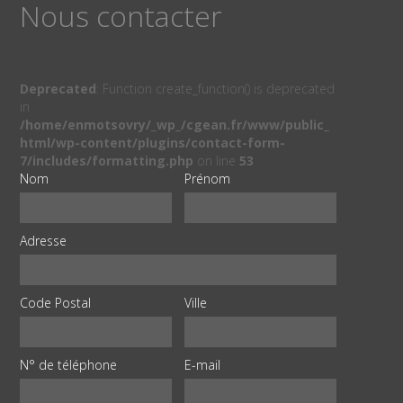
Nous contacter
Deprecated
: Function create_function() is deprecated
in
/home/enmotsovry/_wp_/cgean.fr/www/public_
html/wp-content/plugins/contact-form-
7/includes/formatting.php
on line
53
Nom
Prénom
Adresse
Code Postal
Ville
N° de téléphone
E-mail