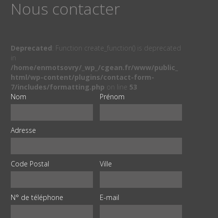
Nous contacter
Deprecated
: Function create_function() is deprecated
in
/home/enmotsovry/_wp_/cgean.fr/www/public_
html/wp-content/plugins/contact-form-
7/includes/formatting.php
on line
53
Nom
Prénom
Adresse
Code Postal
Ville
N° de téléphone
E-mail