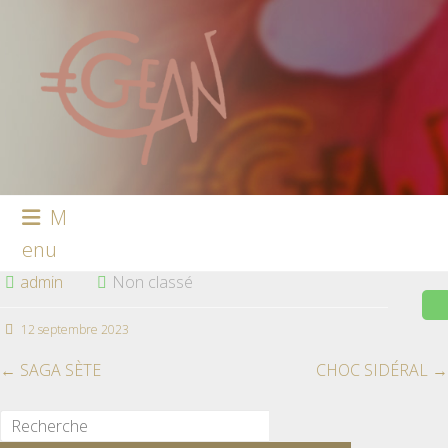
M
enu
admin
Non classé
12 septembre 2023
←
SAGA SÈTE
CHOC SIDÉRAL
→