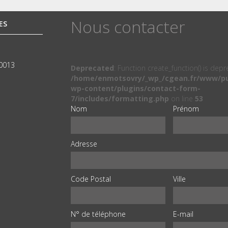
Nous contacter
ES
00013
Deprecated
: Function create_function() is dep
/home/enmotsovry/_wp_/cgean.fr/www/pu
wp-content/plugins/contact-form-
7/includes/formatting.php
on line
53
Nom
Prénom
Adresse
Code Postal
Ville
N° de téléphone
E-mail