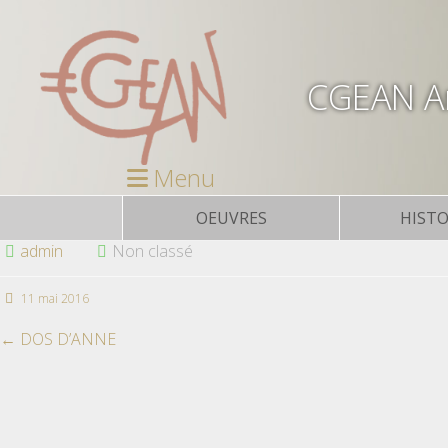
CGEAN Ar
Menu
OEUVRES
HISTO
admin
Non classé
11 mai 2016
←
DOS D’ANNE