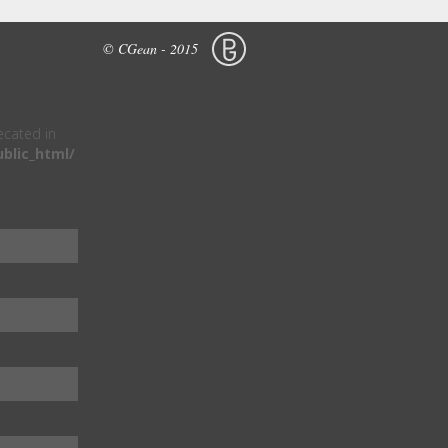
© CGean - 2015
recated in
blic_html/