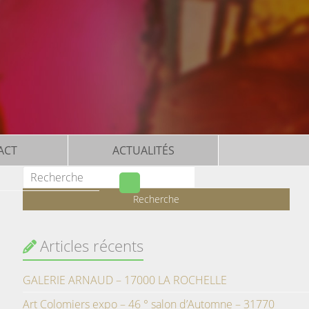
ACT
ACTUALITÉS
Articles récents
GALERIE ARNAUD – 17000 LA ROCHELLE
Art Colomiers expo – 46 ° salon d’Automne – 31770