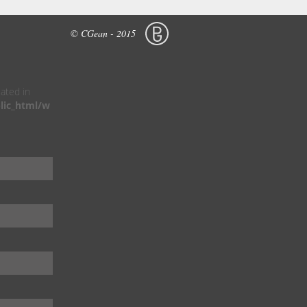
© CGean - 2015
cated in
lic_html/w