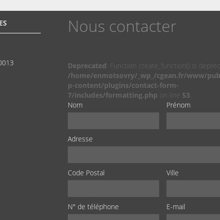
Nous contacter
ES
00013
Deprecated
: Function create_function() is depre
/home/enmotsovry/_wp_/cgean.fr/www/pub
p-content/plugins/contact-form-
7/includes/formatting.php
on line
53
Nom
Prénom
Adresse
Code Postal
Ville
N° de téléphone
E-mail