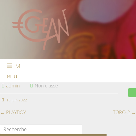
M
enu
admin
Non classé
15 juin 2022
←
PLAYBOY
TORO-2
→