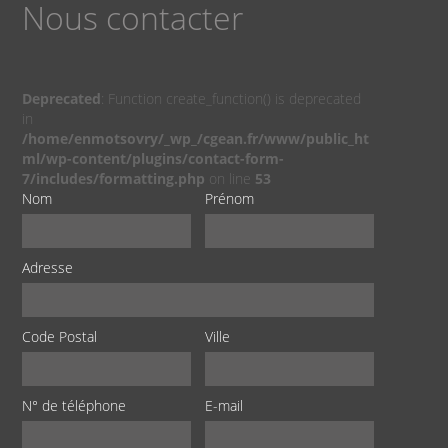
Nous contacter
Deprecated
: Function create_function() is deprecated
in
/home/enmotsovry/_wp_/cgean.fr/www/public_ht
ml/wp-content/plugins/contact-form-
7/includes/formatting.php
on line
53
Nom
Prénom
Adresse
Code Postal
Ville
N° de téléphone
E-mail