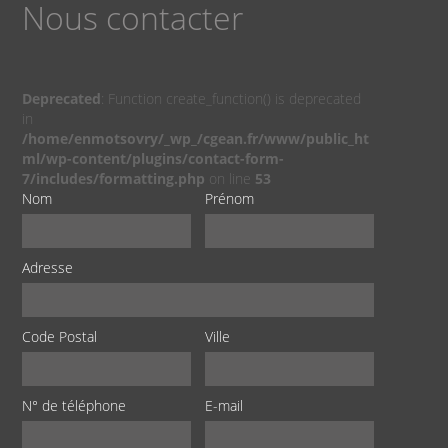
Nous contacter
Deprecated
: Function create_function() is deprecated
in
/home/enmotsovry/_wp_/cgean.fr/www/public_ht
ml/wp-content/plugins/contact-form-
7/includes/formatting.php
on line
53
Nom
Prénom
Adresse
Code Postal
Ville
N° de téléphone
E-mail