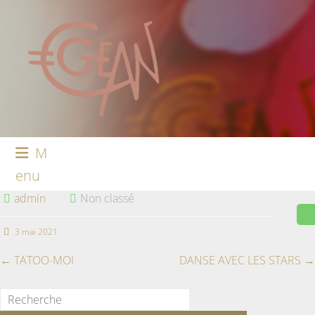
M
enu
admin
Non classé
3 mai 2021
←
TATOO-MOI
DANSE AVEC LES STARS
→