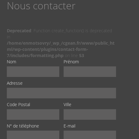
Nous contacter
Deprecated
: Function create_function() is deprecated
in
/home/enmotsovry/_wp_/cgean.fr/www/public_ht
ml/wp-content/plugins/contact-form-
7/includes/formatting.php
on line
53
Nom
Prénom
Adresse
Code Postal
Ville
N° de téléphone
E-mail