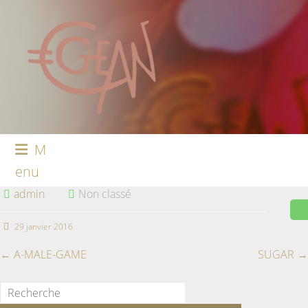
M
enu
admin
Non classé
29 janvier 2016
←
A-MALE-GAME
SUGAR
→