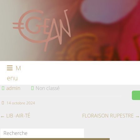
M
enu
admin
Non classé
14 octobre 2024
←
LIB -AIR-TÉ
FLORAISON RUPESTRE
→