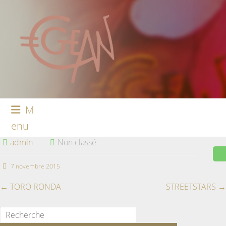
M
enu
admin
Non classé
7 novembre 2015
←
TORO RONDA
STREETSTARS
→