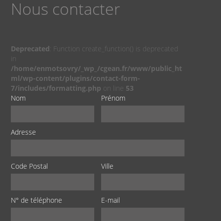
Nous contacter
Deprecated
: Function create_function() is deprecated
in
/home/enmotsovry/_wp_/cgean.fr/www/public_ht
ml/wp-content/plugins/contact-form-
7/includes/formatting.php
on line
53
Nom
Prénom
Adresse
Code Postal
Ville
N° de téléphone
E-mail