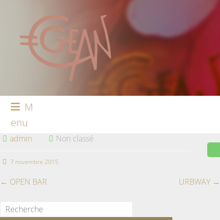
M
enu
admin
Non classé
7 novembre 2015
←
OPEN BAR
URBWAY
→