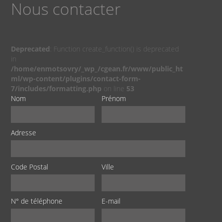
Nous contacter
Deprecated
: Function create_function() is deprecated
in
/home/enmotsovry/_wp_/cgean.fr/www/public_ht
ml/wp-content/plugins/contact-form-
7/includes/formatting.php
on line
53
Nom
Prénom
Adresse
Code Postal
Ville
N° de téléphone
E-mail