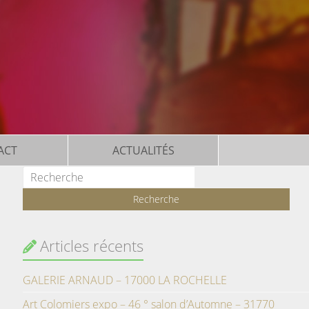
ACT
ACTUALITÉS
Articles récents
GALERIE ARNAUD – 17000 LA ROCHELLE
Art Colomiers expo – 46 ° salon d’Automne – 31770