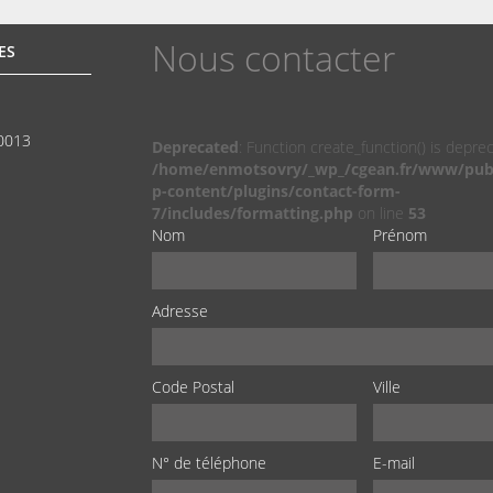
Nous contacter
ES
00013
Deprecated
: Function create_function() is depre
/home/enmotsovry/_wp_/cgean.fr/www/pub
p-content/plugins/contact-form-
7/includes/formatting.php
on line
53
Nom
Prénom
Adresse
Code Postal
Ville
N° de téléphone
E-mail