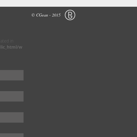
© CGean - 2015
cated in
lic_html/w