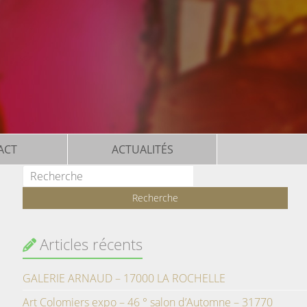
ACT
ACTUALITÉS
Articles récents
GALERIE ARNAUD – 17000 LA ROCHELLE
Art Colomiers expo – 46 ° salon d’Automne – 31770