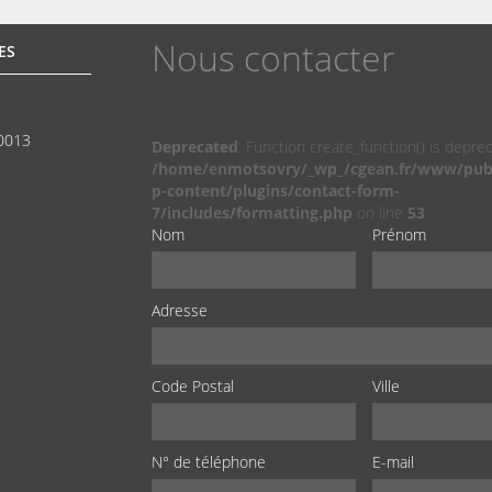
Nous contacter
ES
00013
Deprecated
: Function create_function() is depre
/home/enmotsovry/_wp_/cgean.fr/www/pub
p-content/plugins/contact-form-
7/includes/formatting.php
on line
53
Nom
Prénom
Adresse
Code Postal
Ville
N° de téléphone
E-mail