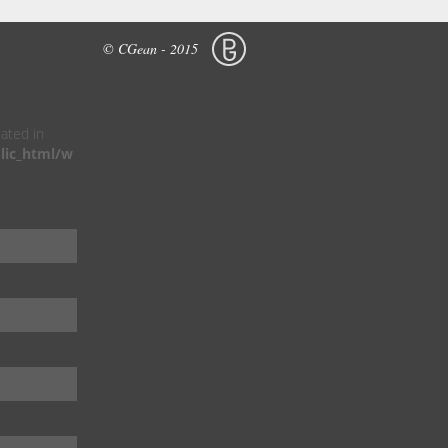
© CGean - 2015
cated in
lic_html/w