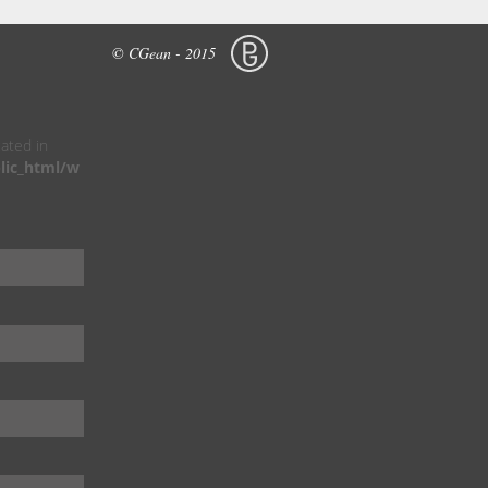
© CGean - 2015
cated in
lic_html/w