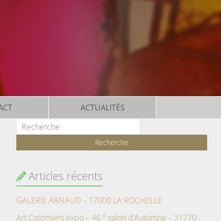
ACT
ACTUALITÉS
Articles récents
GALERIE ARNAUD – 17000 LA ROCHELLE
Art Colomiers expo – 46 ° salon d’Automne – 31770