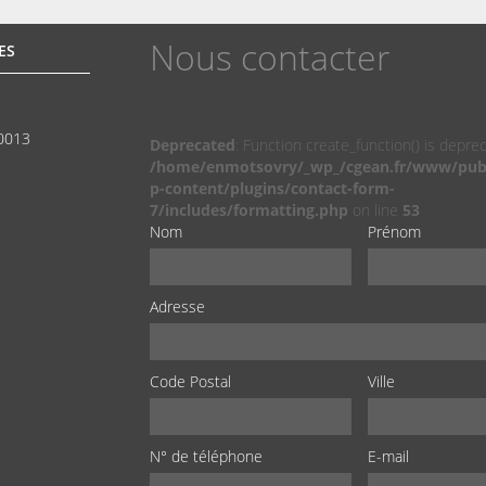
Nous contacter
ES
00013
Deprecated
: Function create_function() is depre
/home/enmotsovry/_wp_/cgean.fr/www/pub
p-content/plugins/contact-form-
7/includes/formatting.php
on line
53
Nom
Prénom
Adresse
Code Postal
Ville
N° de téléphone
E-mail