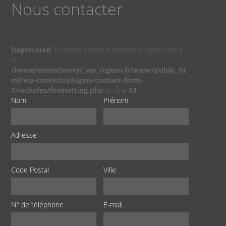
Nous contacter
Deprecated
: Function create_function() is deprecated
in
/home/enmotsovry/_wp_/cgean.fr/www/public_ht
ml/wp-content/plugins/contact-form-
7/includes/formatting.php
on line
53
Nom
Prénom
Adresse
Code Postal
Ville
N° de téléphone
E-mail