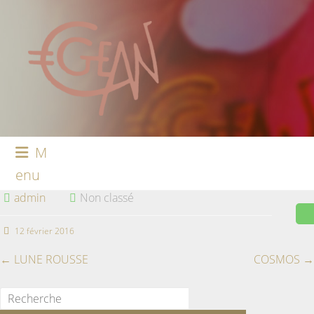
M
enu
admin
Non classé
12 février 2016
←
LUNE ROUSSE
COSMOS
→