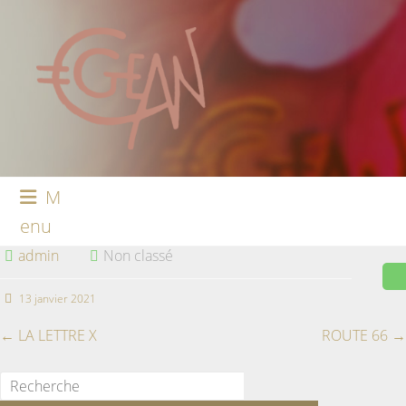
M
enu
admin
Non classé
13 janvier 2021
←
LA LETTRE X
ROUTE 66
→