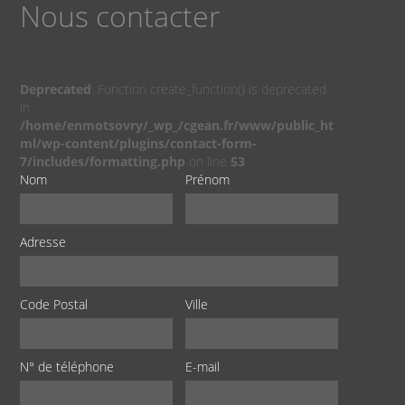
Nous contacter
Deprecated
: Function create_function() is deprecated
in
/home/enmotsovry/_wp_/cgean.fr/www/public_ht
ml/wp-content/plugins/contact-form-
7/includes/formatting.php
on line
53
Nom
Prénom
Adresse
Code Postal
Ville
N° de téléphone
E-mail