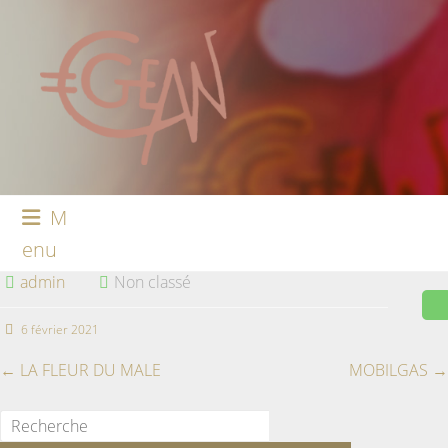
M
enu
admin
Non classé
6 février 2021
←
LA FLEUR DU MALE
MOBILGAS
→