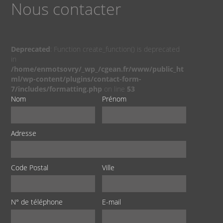
Nous contacter
Deprecated
: Function create_function() is deprecated
in
/home/enmotsovry/_wp_/cgean.fr/www/public_ht
ml/wp-content/plugins/contact-form-
7/includes/formatting.php
on line
53
Nom
Prénom
Adresse
Code Postal
Ville
N° de téléphone
E-mail